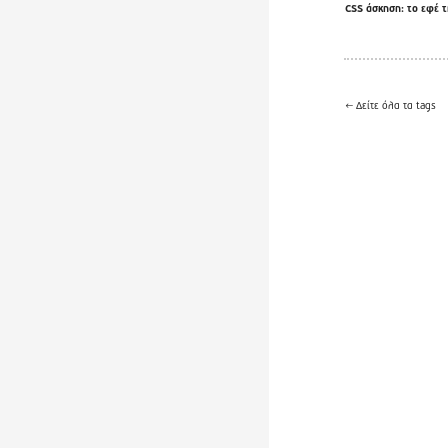
CSS άσκηση: το εφέ τ
← Δείτε όλα τα tags