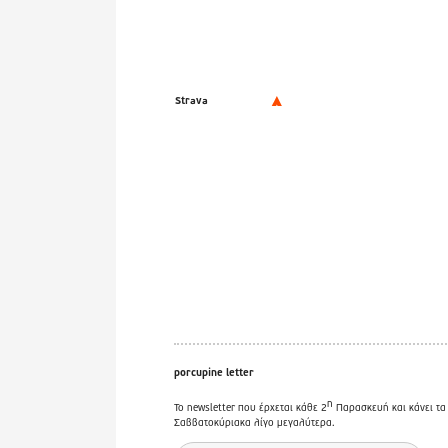
Strava
porcupine letter
η
Το newsletter που έρχεται κάθε 2
Παρασκευή και κάνει τα
Σαββατοκύριακα λίγο μεγαλύτερα.