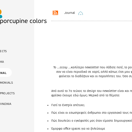
Journal
ECTS
ΙΚΑ
Το ...εεεχμ ...καλύτερο newsletter που λάβατε ποτέ, το p
σαν να είναι περιοδικό σε χαρτί, αλλά κάπως έτσι μου φ
RNAL
φαίνεται το διαβάζουν και οι παραλήπτες του. Όσο σ
IMONIALS
Από αυτό το 7ο τεύχος το design του newsletter είναι και
 PROJECTS
φρέσκο έχουμε εδώ όμως; Μερικά από τα θέματα:
ΟΙΝΩΝΙΑ
Γιατί το Everpix απέτυχε;
Πώς είναι οι εσωστρεφείς άνθρωποι στο εργασιακό τους π
Πώς δουλεύει ο εγκέφαλός μας όταν είμαστε δημιουργικοί
Όμορφα office spaces για να ζηλεύουμε