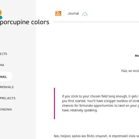
Journal
ECTS
Μι
ΙΚΑ
Πώς να πετύ
RNAL
IMONIALS
If you stick to your chosen field long enough, it gets
 PROJECTS
you first started. You’ll have a bigger toolbox of str
chances for fortunate opportunities to land on your 
ΟΙΝΩΝΙΑ
have, relatively speaking.
Ναι, παίρνει χρόνο και θέλει επιμονή. Η στρατηγική είναι 