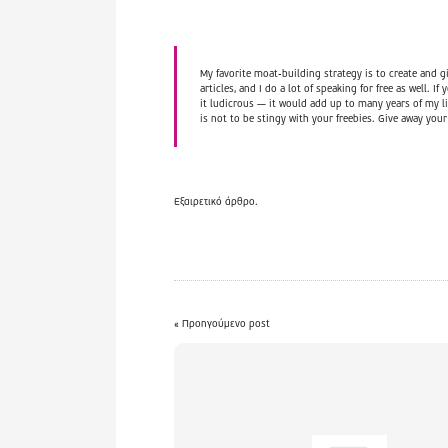
My favorite moat-building strategy is to create and gi
articles, and I do a lot of speaking for free as well. 
it ludicrous — it would add up to many years of my li
is not to be stingy with your freebies. Give away your
Εξαιρετικό άρθρο.
« Προηγούμενο post