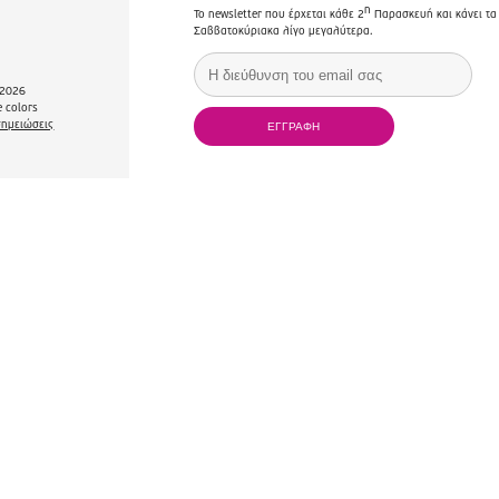
η
Το newsletter που έρχεται κάθε 2
Παρασκευή και κάνει τα
Σαββατοκύριακα λίγο μεγαλύτερα.
2026
 colors
σημειώσεις