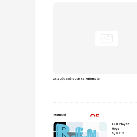
Στιγμές από αυτό το καλοκαίρι
Μουσική
Last Played
Hope
by R.E.M.