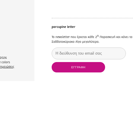
porcupine letter
η
Το newsletter που έρχεται κάθε 2
Παρασκευή και κάνει τα
Σαββατοκύριακα λίγο μεγαλύτερα.
2026
 colors
σημειώσεις