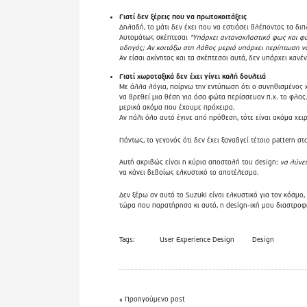
Γιατί δεν ξέρεις που να πρωτοκοιτάξεις
Δηλαδή, το μάτι δεν έχει που να εστιάσει βλέποντας τα δι
Αυτομάτως σκέπτεσαι
“Υπάρχει αντανακλαστικό φως και φω
οδηγός; Αν κοιτάξω στη λάθος μεριά υπάρχει περίπτωση να
Αν είσαι ακίνητος και τα σκέπτεσαι αυτά, δεν υπάρχει καν
Γιατί χωροταξικά δεν έχει γίνει καλή δουλειά
Με άλλα λόγια, παίρνω την εντύπωση ότι ο συνηθισμένος 
να βρεθεί μια θέση για όσα φώτα περίσσευαν π.χ. το φλα
μερικά ακόμα που έχουμε πρόχειρα.
Αν πάλι όλο αυτό έγινε από πρόθεση, τότε είναι ακόμα χει
Πάντως, το γεγονός ότι δεν έχει ξαναβγεί τέτοιο pattern στ
Αυτή ακριβώς είναι η κύρια αποστολή του design:
να λύνε
να κάνει βεβαίως ελκυστικό το αποτέλεσμα.
Δεν ξέρω αν αυτό το Suzuki είναι ελκυστικό για τον κόσμο
τώρα που παρατήρησα κι αυτό, η design-ική μου διαστροφή
Tags:
User Experience Design
Design
« Προηγούμενο post