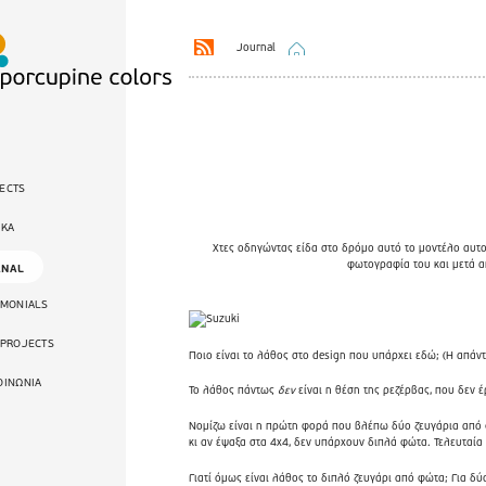
Journal
ECTS
ΙΚΑ
Χτες οδηγώντας είδα στο δρόμο αυτό το μοντέλο αυτο
φωτογραφία του και μετά α
RNAL
IMONIALS
 PROJECTS
Ποιο είναι το λάθος στο design που υπάρχει εδώ; (Η απά
ΟΙΝΩΝΙΑ
Το λάθος πάντως
δεν
είναι η θέση της ρεζέρβας, που δεν 
Νομίζω είναι η πρώτη φορά που βλέπω δύο ζευγάρια από φ
κι αν έψαξα στα 4x4, δεν υπάρχουν διπλά φώτα. Τελευταία
Γιατί όμως είναι λάθος το διπλό ζευγάρι από φώτα; Για δύ