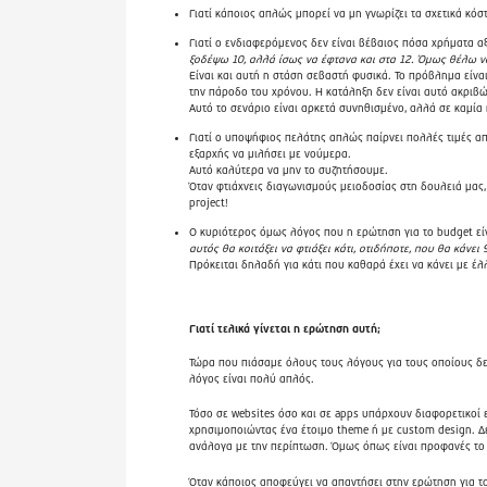
Γιατί κάποιος απλώς μπορεί να μη γνωρίζει τα σχετικά κόσ
Γιατί ο ενδιαφερόμενος δεν είναι βέβαιος πόσα χρήματα α
ξοδέψω 10, αλλά ίσως να έφτανα και στα 12. Όμως θέλω να
Είναι και αυτή η στάση σεβαστή φυσικά. Το πρόβλημα είνα
την πάροδο του χρόνου. Η κατάληξη δεν είναι αυτό ακριβώ
Αυτό το σενάριο είναι αρκετά συνηθισμένο, αλλά σε καμία
Γιατί ο υποψήφιος πελάτης απλώς παίρνει πολλές τιμές από 
εξαρχής να μιλήσει με νούμερα.
Αυτό καλύτερα να μην το συζητήσουμε.
Όταν φτιάχνεις διαγωνισμούς μειοδοσίας στη δουλειά μας, 
project!
Ο κυριότερος όμως λόγος που η ερώτηση για το budget εί
αυτός θα κοιτάξει να φτιάξει κάτι, οτιδήποτε, που θα κάνει
Πρόκειται δηλαδή για κάτι που καθαρά έχει να κάνει με έ
Γιατί τελικά γίνεται η ερώτηση αυτή;
Τώρα που πιάσαμε όλους τους λόγους για τους οποίους δεν 
λόγος είναι πολύ απλός.
Τόσο σε websites όσο και σε apps υπάρχουν διαφορετικοί εν
χρησιμοποιώντας ένα έτοιμο theme ή με custom design. Δε
ανάλογα με την περίπτωση. Όμως όπως είναι προφανές το 
Όταν κάποιος αποφεύγει να απαντήσει στην ερώτηση για το 