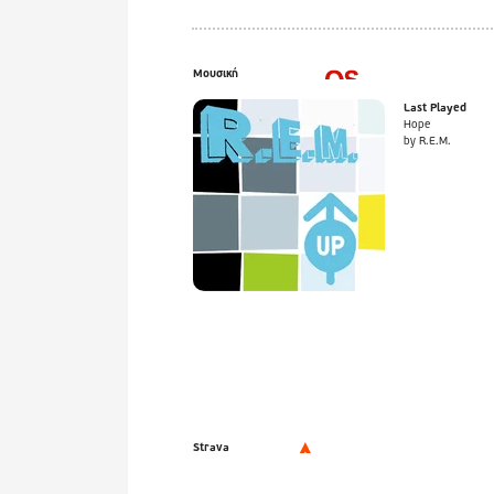
Μουσική
Last Played
Hope
by R.E.M.
Strava