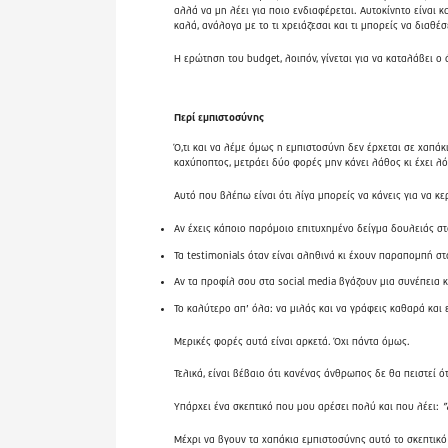
αλλά να μη λέει για ποιο ενδιαφέρεται. Αυτοκίνητο είναι κα
καλά, ανάλογα με το τι χρειάζεσαι και τι μπορείς να διαθέσ
Η ερώτηση του budget, λοιπόν, γίνεται για να καταλάβει 
Περί εμπιστοσύνης
Ό,τι και να λέμε όμως η εμπιστοσύνη δεν έρχεται σε χαπάκ
καχύποπτος, μετράει δύο φορές μην κάνει λάθος κι έχει 
Αυτό που βλέπω είναι ότι λίγα μπορείς να κάνεις για να κε
Αν έχεις κάποιο παρόμοιο επιτυχημένο δείγμα δουλειάς στο
Τα testimonials όταν είναι αληθινά κι έχουν παραπομπή στα
Αν τα προφίλ σου στα social media βγάζουν μια συνέπεια κι 
Το καλύτερο απ’ όλα: να μιλάς και να γράφεις καθαρά και ε
Μερικές φορές αυτά είναι αρκετά. Όχι πάντα όμως.
Τελικά, είναι βέβαιο ότι κανένας άνθρωπος δε θα πειστεί ότ
Υπάρχει ένα σκεπτικό που μου αρέσει πολύ και που λέει:
”
Μέχρι να βγουν τα χαπάκια εμπιστοσύνης αυτό το σκεπτικό ε