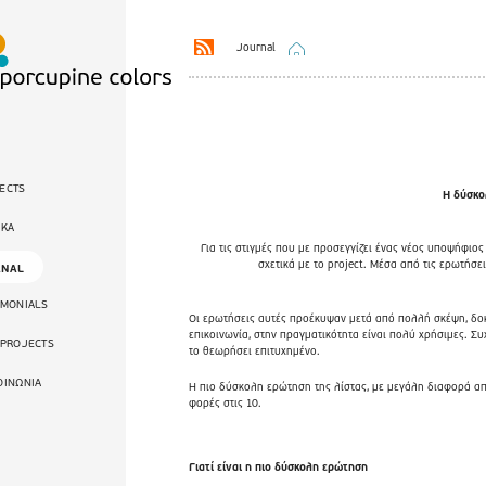
Journal
ECTS
Η δύσκο
ΙΚΑ
Για τις στιγμές που με προσεγγίζει ένας νέος υποψήφιος
σχετικά με το project. Μέσα από τις ερωτήσ
RNAL
IMONIALS
Οι ερωτήσεις αυτές προέκυψαν μετά από πολλή σκέψη, δοκι
επικοινωνία, στην πραγματικότητα είναι πολύ χρήσιμες. Συ
 PROJECTS
το θεωρήσει επιτυχημένο.
ΟΙΝΩΝΙΑ
Η πιο δύσκολη ερώτηση της λίστας, με μεγάλη διαφορά από
φορές στις 10.
Γιατί είναι η πιο δύσκολη ερώτηση