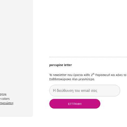
porcupine letter
η
Το newsletter που έρχεται κάθε 2
Παρασκευή και κάνει τα
Σαββατοκύριακα λίγο μεγαλύτερα.
2026
 colors
σημειώσεις