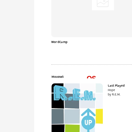
WordCamp
Μουσική
Last Played
Hope
by R.E.M.