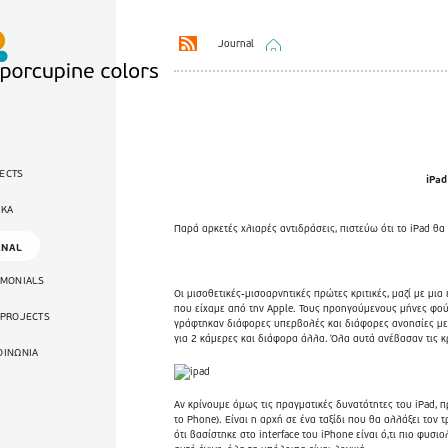
Journal
ECTS
iPad
ΙΚΑ
Παρά αρκετές χλιαρές αντιδράσεις, πιστεύω ότι το iPad θα 
RNAL
IMONIALS
Οι μισοθετικές-μισοαρνητικές πρώτες κριτικές, μαζί με μι
που είχαμε από την Apple. Τους προηγούμενους μήνες φούν
 PROJECTS
γράφτηκαν διάφορες υπερβολές και διάφορες ανοησίες με
για 2 κάμερες και διάφορα άλλα. Όλα αυτά ανέβασαν τις 
ΟΙΝΩΝΙΑ
Αν κρίνουμε όμως τις πραγματικές δυνατότητες του iPad, π
το Phone). Είναι η αρχή σε ένα ταξίδι που θα αλλάξει τον
ότι βασίστηκε στο interface του iPhone είναι ό,τι πιο φυσ