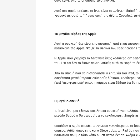
αυτό έγινε, όλα τα υπόλοιπα είναι λογικά.
Αυτό στο οποίο απέτυχε το iPad είναι το ..."iPad", δηλαδή
γραφικό με αυτό το "i" στην αρχή της λέξης. Συνολικά, μει
Το μεγάλο κέρδος της Apple
Αυτή η συσκευή δεν είναι επαναστατική γιατί είναι ταυτόσ
κατασκευή της Apple. Ψάξτε
τη σελίδα των specifications
τ
Η Apple, που γνωρίζει το hardware ίσως καλύτερα απ' οτιδ
του. Όχι ότι δεν το έκανε πάντα. Απλώς αυτή τη φορά το έ
Από τη στιγμή που θα πιστοποιηθεί η επιτυχία του iPad, τ
σαφέστατα μεγαλύτερους σκληρούς δίσκους, καλύτερη μνήμ
Γιατί "περιφερειακά" όπως η κάμερα είναι βέβαιο ότι θα π
Η μεγάλη απειλή
Το iPad είναι μια εξόχως απειλητική συσκευή για πολλούς.
μεγάλο βαθμό ή θα σταματήσει να κυκλοφορεί. Simple as t
Επιπλέον, η Apple απειλεί το Amazon γενικότερα με το iB
σήμερα. Αλλά, όπως είπε και ο Steve Jobs, το iPad θα πατ
βασιλείου που με τόσο κόπο ο Jeff Bezos έχτισε. Ακόμα κι 