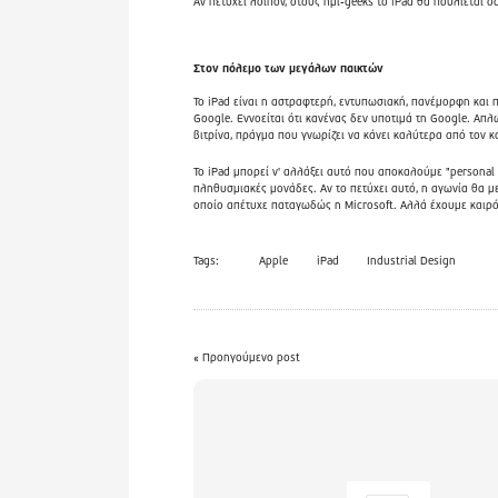
Αν πετύχει λοιπόν, στους ημί-geeks το iPad θα πουλιέται σ
Στον πόλεμο των μεγάλων παικτών
Το iPad είναι η αστραφτερή, εντυπωσιακή, πανέμορφη και 
Google. Εννοείται ότι κανένας δεν υποτιμά τη Google. Απ
βιτρίνα, πράγμα που γνωρίζει να κάνει καλύτερα από τον κα
Το iPad μπορεί ν' αλλάξει αυτό που αποκαλούμε "personal 
πληθυσμιακές μονάδες. Αν το πετύχει αυτό, η αγωνία θα μ
οποίο απέτυχε παταγωδώς η Microsoft. Αλλά έχουμε καιρό 
Tags:
Apple
iPad
Industrial Design
« Προηγούμενο post