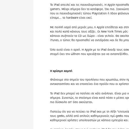
Το iPad απειλεί και τις παιχνιδομηχανές. Η Apple προσπα
gamers. Μέχρι σήμερα δεν τα κατάφερε. Όχι πια. Ξεκινώντα
που οι παιχνιδομηχανές τύπου Playstation ή Xbox φτάνουν.
είπαμε... το hardware είναι εκεί.
Με πολλή χαρά από μεριάς μου, η Apple επιτίθεται και σ
και πολύ καλά κάνουν,
τους αξίζει
. Οι New York Times μάς
κάποιοι συζητούν τα CD ως δώρο - είναι γελοίο. Θα ακολο
iTunes, ο τύπος θα προσπαθεί να αντιδράσει και δε θα μπο
Όλα αυτά είναι η αρχή. Η Apple με το iPad άνοιξε τους ασ
στιγμή έχει την ώθηση που χρειάζεται για να ανταπεξέλθει.
Η κρίσιμη καμπή
Φτάνουμε στο σημείο του προλόγου που χρωστάω, στην προ
αντικαταστήσει και να επεκτείνει ένα προϊόν που οι χρήστ
Το iPad δεν μπορεί να πατήσει σε κάτι ανάλογο. Είναι μι
σήμερα. Συνεπώς, το στοίχημα είναι κατά πόσο ο μέσος χρή
πιο δύσκολο απ' όσο ακούγεται.
Πιστεύω ότι για να πετύχει το iPad (και με τη λέξη "επιτυ
τους geeks, αλλά από απλούς καθημερινούς ημί-geeks που 
καθημερινοί χρήστες υπολογιστών με κάποια εμπειρία και 