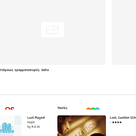
Υπέροχες γραμματοσειρές: Soho
Ταινίες
Last Played
Lust, Caution (20
Hope
- ★★★★
by R.E.M.