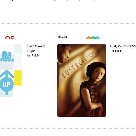
Ταινίες
Last Played
Lust, Caution (20
Hope
- ★★★★
by R.E.M.