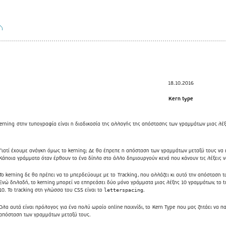
18.10.2016
Kern type
erning
στην τυπογραφία είναι η διαδικασία της αλλαγής της απόστασης των γραμμάτων μιας λέξ
Γιατί έχουμε ανάγκη όμως το kerning; Δε θα έπρεπε η απόσταση των γραμμάτων μεταξύ τους να ε
Κάποια γράμματα όταν έρθουν το ένα δίπλα στο άλλο δημιουργούν κενά που κάνουν τις λέξεις να 
Το kerning δε θα πρέπει να το μπερδεύουμε με το
Tracking
, που αλλάζει κι αυτό την απόσταση 
Ενώ δηλαδή, το kerning μπορεί να επηρεάσει δύο μόνο γράμματα μιας λέξης 10 γραμμάτων, το tr
10. Το tracking στη γλώσσα του CSS είναι το
.
letterspacing
Όλα αυτά είναι πρόλογος για ένα πολύ ωραίο online παιχνίδι, το
Kern Type
που μας ζητάει να πα
απόσταση των γραμμάτων μεταξύ τους.