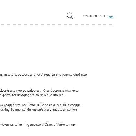
Όλο το Journal
ης μεταξύ τους ώστε το αποτέλεσμα να είναι οπτικά αποδεκτό.
ίναι τέτοια που να φαίνονται πάντα όμορφες; Όχι πάντα.
φαίνονται άσχημες π.χ. το “ι” δίπλα στο “χ”.
των γραμμάτων μιας λέξης, αλλά το κάνει για κάθε γράμμα.
acking θα πάει και θα “πειράξει” την απόσταση και στα
ίξουμε με το kerning μερικών λέξεων, αλλάζοντας την