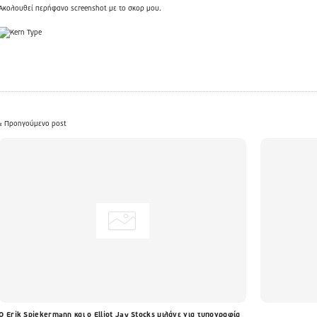
Ακολουθεί περήφανο screenshot με το σκορ μου.
« Προηγούμενο post
Ο Erik Spiekermann και ο Elliot Jay Stocks μιλάνε για τυπογραφία