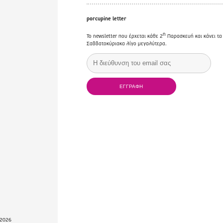
porcupine letter
η
Το newsletter που έρχεται κάθε 2
Παρασκευή και κάνει τα
Σαββατοκύριακα λίγο μεγαλύτερα.
2026