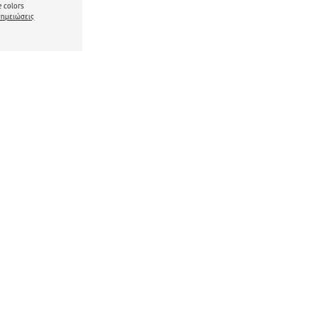
 colors
σημειώσεις