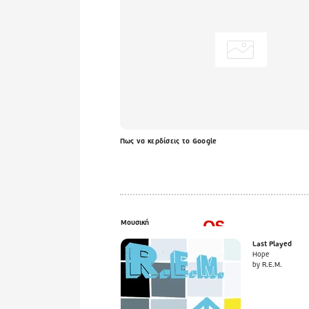
Πως να κερδίσεις το Google
Μουσική
Last Played
Hope
by R.E.M.