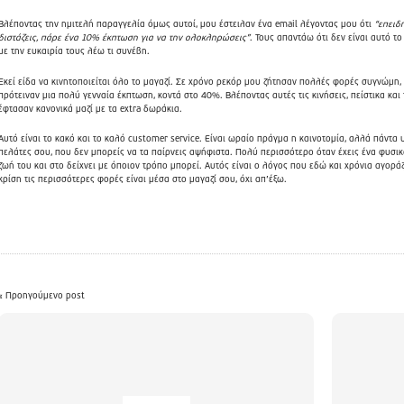
Βλέποντας την ημιτελή παραγγελία όμως αυτοί, μου έστειλαν ένα email λέγοντας μου ότι
“επειδ
διστάζεις, πάρε ένα 10% έκπτωση για να την ολοκληρώσεις”
. Τους απαντάω ότι δεν είναι αυτό τ
με την ευκαιρία τους λέω τι συνέβη.
Εκεί είδα να κινητοποιείται όλο το μαγαζί. Σε χρόνο ρεκόρ μου ζήτησαν πολλές φορές συγνώμη
πρότειναν μια πολύ γενναία έκπτωση, κοντά στο 40%. Βλέποντας αυτές τις κινήσεις, πείστικα και 
έφτασαν κανονικά μαζί με τα extra δωράκια.
Αυτό είναι το κακό και το καλό customer service. Είναι ωραίο πράγμα η καινοτομία, αλλά πάντ
πελάτες σου, που δεν μπορείς να τα παίρνεις αψήφιστα. Πολύ περισσότερο όταν έχεις ένα φυσικ
ζωή του και στο δείχνει με όποιον τρόπο μπορεί. Αυτός είναι ο λόγος που εδώ και χρόνια αγο
κρίση τις περισσότερες φορές είναι μέσα στο μαγαζί σου, όχι απ’έξω.
« Προηγούμενο post