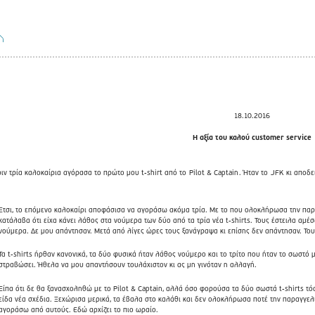
18.10.2016
Η αξία του καλού customer service
ιν τρία καλοκαίρια αγόρασα το πρώτο μου t-shirt από το
Pilot & Captain
. Ήταν το
JFK
κι αποδε
Έτσι, το επόμενο καλοκαίρι αποφάσισα να αγοράσω ακόμα τρία. Με το που ολοκλήρωσα την παρα
κατάλαβα ότι είχα κάνει λάθος στα νούμερα των δύο από τα τρία νέα t-shirts. Τους έστειλα 
νούμερα. Δε μου απάντησαν. Μετά από λίγες ώρες τους ξανάγραψα κι επίσης δεν απάντησαν. Τους
Τα t-shirts ήρθαν κανονικά, τα δύο φυσικά ήταν λάθος νούμερο και το τρίτο που ήταν το σωστό
στραβώσει. Ήθελα να μου απαντήσουν τουλάχιστον κι ας μη γινόταν η αλλαγή.
Είπα ότι δε θα ξανασχοληθώ με το Pilot & Captain, αλλά όσο φορούσα τα δύο σωστά t-shirts τόσο
είδα νέα σχέδια. Ξεχώρισα μερικά, τα έβαλα στο καλάθι και δεν ολοκλήρωσα ποτέ την παραγγελ
αγοράσω από αυτούς. Εδώ αρχίζει το πιο ωραίο.