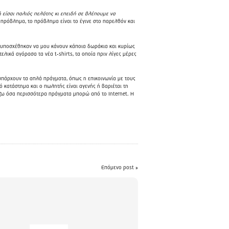
ή είσαι παλιός πελάτης κι επειδή σε βλέπουμε να
ο πρόβλημα, το πρόβλημα είναι το έγινε στο παρελθόν και
, υποσχέθηκαν να μου κάνουν κάποια δωράκια και κυρίως
τελικά αγόρασα τα νέα t-shirts, τα οποία πριν λίγες μέρες
α υπάρχουν τα απλά πράγματα, όπως η επικοινωνία με τους
ό κατάστημα και ο πωλητής είναι αγενής ή βαριέται τη
ράζω όσα περισσότερα πράγματα μπορώ από το Internet. Η
Επόμενο post »