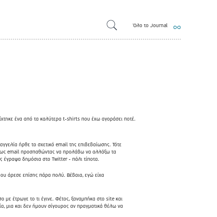
Όλο το Journal
ίχτηκε ένα από τα καλύτερα t-shirts που έχω αγοράσει ποτέ.
γγελία ήρθε το σχετικό email της επιβεβαίωσης. Τότε
αμέσως email προσπαθώντας να προλάβω να αλλάξω τα
 έγραψα δημόσια στο Twitter - πάλι τίποτα.
 μου άρεσε επίσης πάρα πολύ. Βέβαια, εγώ είχα
 με έτρωγε το τι έγινε. Φέτος, ξαναμπήκα στο site και
ία, μια και δεν ήμουν σίγουρος αν πραγματικά θέλω να