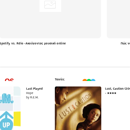
Spotify vs. Rdio -Ακούγοντας μουσική online
Πώς να
Ταινίες
Last Played
Lust, Caution (20
Hope
- ★★★★
by R.E.M.