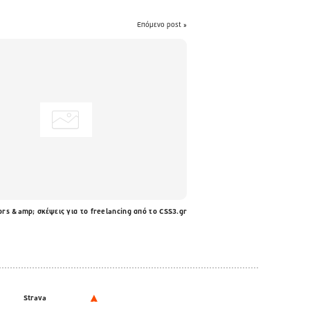
Επόμενο post »
ors &amp; σκέψεις για το freelancing από το CSS3.gr
Strava