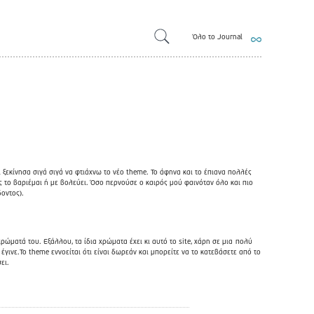
Όλο το Journal
 ξεκίνησα σιγά σιγά να φτιάχνω το νέο theme. Το άφηνα και το έπιανα πολλές
το βαριέμαι ή με βολεύει. Όσο περνούσε ο καιρός μού φαινόταν όλο και πιο
οντος).
χρώματά του. Εξάλλου, τα ίδια χρώματα έχει κι αυτό το site, χάρη σε μια
πολύ
ι έγινε.Το theme εννοείται ότι είναι δωρεάν και μπορείτε να το κατεβάσετε από το
ει.