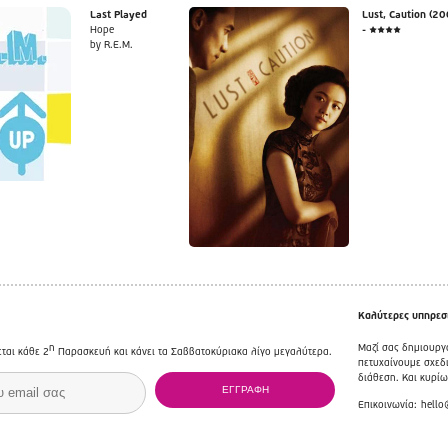
Last Played
Lust, Caution (20
Hope
- ★★★★
by R.E.M.
Καλύτερες υπηρεσί
η
Μαζί σας δημιουργ
εται κάθε 2
Παρασκευή και κάνει τα Σαββατοκύριακα λίγο μεγαλύτερα.
πετυχαίνουμε σχεδι
διάθεση. Και κυρί
Επικοινωνία:
hello