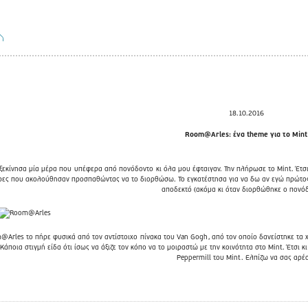
18.10.2016
Room@Arles: ένα theme για το Mint
ξεκίνησα μία μέρα που
υπέφερα από πονόδοντο
κι όλα μου έφταιγαν. Την πλήρωσε το Mint. Έτσι
ρες που ακολούθησαν προσπαθώντας να το διορθώσω. Το εγκατέστησα για να δω αν εγώ πρώτος 
αποδεκτό (ακόμα κι όταν διορθώθηκε ο πονόδ
m@Arles το πήρε φυσικά από τον αντίστοιχο
πίνακα του Van Gogh
, από τον οποίο δανείστηκε τα 
.Κάποια στιγμή είδα ότι ίσως να άξιζε τον κόπο να το μοιραστώ με την κοινότητα στο Mint. Έτσι κ
Peppermill του Mint
. Ελπίζω να σας αρέσ