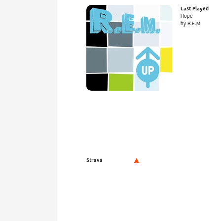
Last Played
Hope
by R.E.M.
Strava