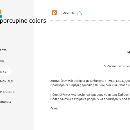
Journal
ECTS
Μ
ΙΚΑ
Οι Carsonified έβγ
RNAL
Ζητάνε έναν web designer με καθήκοντα HTML5, CSS3, jQuery
IMONIALS
Προσφέρουν 4 ημέρες εργασίας τη βδομάδα, ένα iPhone 4,
 PROJECTS
Πόσοι έλληνες web designers μπορούν να ανταπεξέλθουν;
Πόσες ελληνικές εταιρείες μπορούν να προσφέρουν όσα 
ΟΙΝΩΝΙΑ
Ωραία.