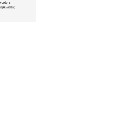
 colors
σημειώσεις