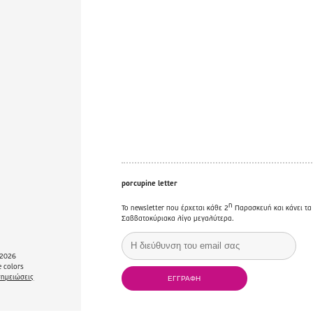
porcupine letter
η
Το newsletter που έρχεται κάθε 2
Παρασκευή και κάνει τα
Σαββατοκύριακα λίγο μεγαλύτερα.
2026
 colors
σημειώσεις