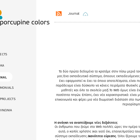
Journal
ECTS
ΙΚΑ
Τα δύο πρώτα δεδομένα τα κρατάμε στην πίσω μεριά του
μας.Ένα εκπαιδευτικό σύστημα, όποιους εκπαιδευόμενος
RNAL
έχει εφαρμοστεί κι έχει τα όποια αποτελέσματα, είναι π
παράδειγμα είναι δύσκολο να κάνεις πειράματα Φυσικής μ
IMONIALS
μαθητές και όλο το σχολείο μαζί.Το Web όμως είναι έ
ποσότητα πηγών. Επίσης, έχει νέα χαρακτηριστικά: είναι
 PROJECTS
επικοινωνία και φέρει μια νέα βιωματική διάσταση στο πως
περιορίσιμη
ΟΙΝΩΝΙΑ
Η ανάγκη να αναπτύξουμε νέες δεξιότητες
Οι άνθρωποι που ζούμε στο Web πολλές ώρες την ημέρα τ
αυτό, ο καλός χρήστης (και γιατί όχι, επαγγελματίας) το
σύστημα εκπαίδευσης.
Ικανότητα εύρεσης
. Όλοι ξέρουμε 