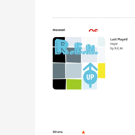
Μουσική
Last Played
Hope
by R.E.M.
Strava