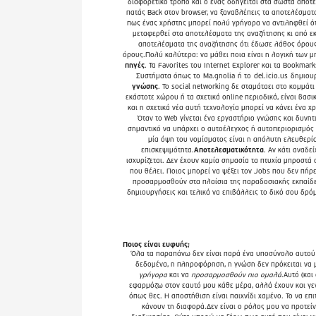
διαφορετικό τρόπο και ο ένας οδηγείται στα σωστά αποτε
πατάς Back στον browser, να ξαναβλέπεις τα αποτελέσματα
πως ένας χρήστης μπορεί πολύ γρήγορα να αντιληφθεί ότι
μεταφερθεί στα αποτελέσματα της αναζήτησης κι από εκ
αποτελέσματα της αναζήτησης ότι έδωσε λάθος όρους,
όρους.Πολύ καλύτερα: να μάθει ποια είναι η λογική των 
πηγές
. Τα Favorites του Internet Explorer και τα Bookm
Συστήματα όπως το
Ma.gnolia
ή το
del.icio.us
δημιουρ
γνώσης
. Το social networking δε σταμάταει στο κομμά
εκάστοτε χώρου ή τα σχετικά online περιοδικά, είναι βασι
και η σχετικά νέα αυτή τεχνολογία μπορεί να κάνει ένα χ
Όταν το Web γίνεται ένα εργαστήριο γνώσης και δυνη
σημαντικό να υπάρχει ο αυτοέλεγχος ή αυτοπεριορισμός σ
μία όψη του νομίσματος είναι η απόλυτη ελευθερία
επισκεψιμότητα.
Αποτελεσματικότητα
. Αν κάτι αναδε
ισχυρίζεται. Δεν έχουν καμία σημασία τα πτυχία μπροστά
που θέλει. Ποιος μπορεί να ψέξει τον Jobs που δεν πήρε
προσαρμοσθούν στα πλαίσια της παραδοσιακής εκπαίδευσ
δημιουργήσεις και τελικά να επιβάλλεις το δικό σου δρό
Ποιος είναι ευφυής;
Όλα τα παραπάνω δεν είναι παρά ένα υποσύνολο αυτού π
δεδομένα, η πληροφόρηση, η γνώση δεν πρόκειται να μ
γρήγορα
και να
προσαρμοσθούν πιο ομαλά
.Αυτό (κα
εφαρμόζω στον εαυτό μου κάθε μέρα, αλλά έχουν και γενικ
όπως θες. Η αποστήθιση είναι παιχνίδι χαμένο. Το να επ
κάνουν τη διαφορά.Δεν είναι ο ρόλος μου να προτε