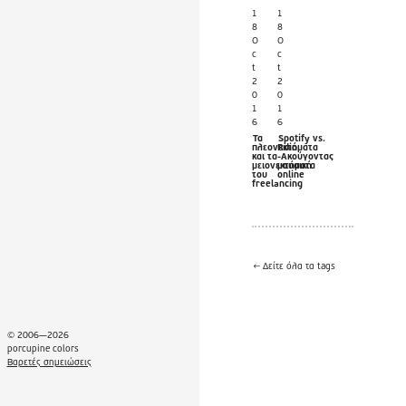
1
1
8
8
O
O
c
c
t
t
2
2
0
0
1
1
6
6
Τα
Spotify vs.
πλεονεκτήματα
Rdio
και τα
-Ακούγοντας
μειονεκτήματα
μουσική
του
online
freelancing
← Δείτε όλα τα tags
© 2006—2026
porcupine colors
Βαρετές σημειώσεις