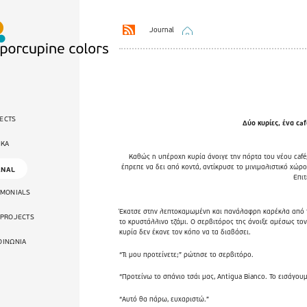
Journal
ECTS
Δύο κυρίες, ένα caf
ΙΚΑ
Καθώς η υπέροχη κυρία άνοιγε την πόρτα του νέου café,
έπρεπε να δει από κοντά, αντίκρυσε το μινιμαλιστικό χώρ
RNAL
Επιτ
IMONIALS
Έκατσε στην λεπτοκαμωμένη και πανάλαφρη καρέκλα από τι
 PROJECTS
το κρυστάλλινο τζάμι. Ο σερβιτόρος της άνοιξε αμέσως το
κυρία δεν έκανε τον κόπο να τα διαβάσει.
ΟΙΝΩΝΙΑ
“Τι μου προτείνετε;” ρώτησε το σερβιτόρο.
“Προτείνω το σπάνιο τσάι μας, Antigua Bianco. Το εισάγουμε
“Αυτό θα πάρω, ευχαριστώ.”