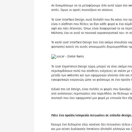
Αν δοκιμάσουμε να τα μεταφέρουμε όλα αυτά τώρα στο web ή 
απτές. Όμως οι αρχές συνεχίζουν να ισχύουν.
Το User Interface Design, αυτό δηλαδή που θα κάνει την π
είναι η αίσθηση που θέλεις να βγει κάθε φορά κι ένα σύμβο
αφή και πάει λέγοντας. Όπως είναι διαφορετικό το να περπα
Μάλιστα, έχει κι αυτό τα ποιοτικά χαρακτηριστικά του: τη 
Το καλό User Interface Design έχει ένα ακόμα σπουδαίο χα
φανταστεί κανείς ότι αυτός αποχυμωτής δημιουργήθηκε πρ
Το User Experience Design τώρα, μπορεί να γίνει ακόμα π
περιλαμβάνουν πολύ πιο σύνθετες ενέργειες σε σχέση με 
μεταξύ των websites και των εφαρμογών γίνονται όλο και
εγκεφαλικών ενεργειών, ώστε να φτάσουμε σε ένα προϊόν 
Ειδικά στο UX Design, είναι πολλές οι φορές που ξεκινάμ
από αντίστοιχες περιπτώσεις στο παρελθόν). Αν θέλουμε να
συνταγή που έχει εφαρμοστεί μια φορά με επιτυχία δεν εξα
Πότε ένα προϊόν/υπηρεσία πετυχαίνει σε επίπεδο design;
Έχουμε ένα δεδομένο εδώ: κανένας δεν πετυχαίνει τέλειο
και μια αέναη διαδικασία iterations (δηλαδή αλλαγών και