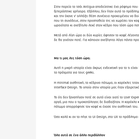
Στην πορεία το τσάι Antigua αποδείχτηκε ένα ρόφημα που 
ξεπεράστηκε γρήγορα. Εξάλλου, δεν ήταν αυτό το πρόβλημ
και την έκανε ν' αλλάζει θέση συνέχεια προκειμένου να βολ
που τη συνόδευε, στην προσπαθεία της να χωρέσει τον καφ
ωραιότατο κι ανεξήτιλο λεκέ στον κέδρο που τόση ώρα πα
Μετά από λίγη ώρα οι δύο κυρίες άφησαν το καφέ λέγοντα
δε θα γινόταν ποτέ. Για κάποιον ανεξήγητο λόγο πάντα προ
Μα τι μας λες τόση ώρα;
Αυτή η μικρή ιστορία είναι άκρως ενδεικτική για το τι είναι
τα πράγματα για τους geeks.
Η minimal αισθητική, το κέδρινο πάτωμα, οι καρέκλες τιταν
Interface Design. Το οποίο στην ιστορία μας ήταν εξαιρετι
Το ότι δεν ξαναπήγαν ποτέ σε αυτό είναι γιατί το User Exp
αργά, μια που ο τιμοκατάλογος δε διαβαζόταν. Η καρέκλα κ
πάτωμα απορρόφησε τον καφέ κι έχασε την αισθητική του.
Όσο καλά κι αν τα πήγε το UI Design, στο UX το πρόβλημα
Όλα αυτά σε ένα άλλο περιβάλλον