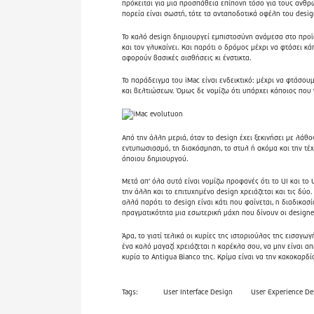
πρόκειται για μια προσπάθεια επίπονη τόσο για τους ανθρ
πορεία είναι σωστή, τότε τα ανταποδοτικά οφέλη του design
Το καλό design δημιουργεί εμπιστοσύνη ανάμεσα στο προϊό
και τον γλυκαίνει. Και παρότι ο δρόμος μέχρι να φτάσει κά
αφορούν βασικές αισθήσεις κι ένστικτα.
Το παράδειγμα του iMac είναι ενδεικτικό: μέχρι να φτάσ
και βελτιώσεων. Όμως δε νομίζω ότι υπάρχει κάποιος που ν
Από την άλλη μεριά, όταν το design έχει ξεκινήσει με λάθο
εντυπωσιασμό, τη διακόσμηση, το στυλ ή ακόμα και την τέχ
όποιου δημιουργού.
Μετά απ' όλα αυτά είναι νομίζω προφανές ότι το UI και το
την άλλη και το επιτυχημένο design χρειάζεται και τις δύο
αλλά παρότι το design είναι κάτι που φαίνεται, η διαδικα
πραγματικότητα μια εσωτερική μάχη που δίνουν οι designe
Άρα, το γιατί τελικά οι κυρίες της ιστοριούλας της εισαγω
ένα καλό μαγαζί χρειάζεται η καρέκλα σου, να μην είναι απλ
κυρία το Antigua Bianco της. Κρίμα είναι να την κακοκαρδίσ
Tags:
User Interface Design
User Experience De