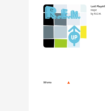
Last Played
Hope
by R.E.M.
Strava