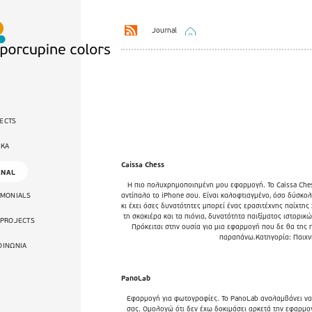
Journal
ECTS
ΙΚΑ
Caissa Chess
RNAL
Η πιο πολυχρημοποιημένη μου εφαρμογή. Το Caissa Chess 
IMONIALS
αντίπαλο το iPhone σου. Είναι καλοφτιαγμένο, όσο δύσκολο
κι έχει όσες δυνατότητες μπορεί ένας ερασιτέχνης παίχτης
τη σκακιέρα και τα πιόνια, δυνατότητα παιξίματος ιστορι
 PROJECTS
Πρόκειται στην ουσία για μια εφαρμογή που δε θα της π
παραπάνω.Κατηγορία: Παιχνίδ
ΟΙΝΩΝΙΑ
PanoLab
Εφαρμογή για φωτογραφίες. Το PanoLab αναλαμβάνει να
σας. Ομολογώ ότι δεν έχω δοκιμάσει αρκετά την εφαρμογ