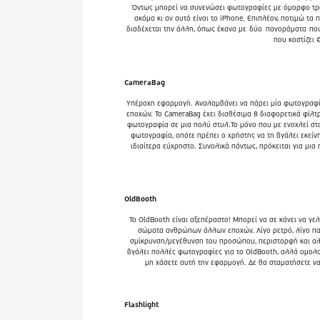
Όντως μπορεί να συνενώσει φωτογραφίες με όμορφο τρόπ
ακόμα κι αν αυτό είναι το iPhone. Επιπλέον, ποτιμώ τα
διαδέχεται την άλλη, όπως έκανα με
δύο
πανοράματα
που
που κοστίζει 
CameraBag
Υπέροχη εφαρμογή. Αναλαμβάνει να πάρει μία φωτογραφί
εποχών. Το CameraBag έχει διαθέσιμα 8 διαφορετικά φίλτ
φωτογραφία σε μια πολύ στυλ.Το μόνο που με ενοχλεί στο 
φωτογραφία, οπότε πρέπει ο χρήστης να τη βγάλει εκείνη 
ιδιαίτερα εύχρηστο. Συνολικά πάντως, πρόκειται για μι
OldBooth
Το OldBooth είναι αξεπέραστο! Μπορεί να σε κάνει να γε
σώματα ανθρώπων άλλων εποχών. Λίγο ρετρό, λίγο παλι
σμίκρυνση/μεγέθυνση του προσώπου, περιστορφή και αλλ
βγάλει πολλές φωτογραφίες για το OldBooth, αλλά ομολογ
μη χάσετε αυτή την εφαρμογή. Δε θα σταματήσετε να
Flashlight