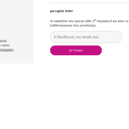
porcupine letter
η
Το newsletter που έρχεται κάθε 2
Παρασκευή και κάνει τα
Σαββατοκύριακα λίγο μεγαλύτερα.
2026
 colors
σημειώσεις