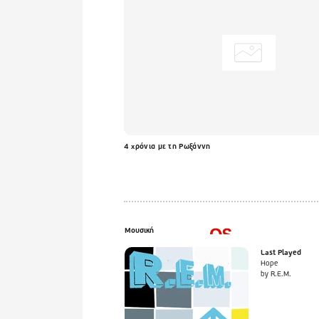
4 χρόνια με τη Ρωξάννη
Μουσική
Last Played
Hope
by R.E.M.