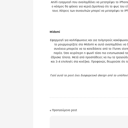
Απλή εγαρμογή που αναλαμβάνει να μετατρέψει το iPhone 
ο κόσμος θα ψάχνει για κεριά.Ομολογώ ότι το φως του εί
τους λάτρεις των συναυλιών μπορεί να μετατρέψει το iPho
Midomi
Εφαρμογή για καλλίφωνους και για τολμηρούς κακόφωνους
το μουρμουρίζετε στο Midomi κι αυτό αναλαμβάνει να β
συνέχεια μπορείτε να τα κατεβάσετε από το iTunes sto
παρέα. Όσο χειρότερη η φωνή τόσο πιο εντυπωσιακά τ
έβρισκε τίποτα. Μετά από προσπάθειες να πω τα τραγούδι
και 3-4 επιλογές στα κινέζικα. Προφανώς, θεωρούσε ότι τ
Γιατί αυτό το post έχει διαφορετικό design από το υπόλοιπ
« Προηγούμενο post