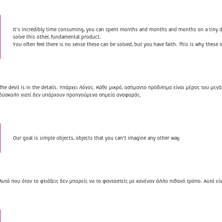
It’s incredibly time consuming, you can spent months and months and months on a tiny det
solve this other, fundamental product.
You often feel there is no sense these can be solved, but you have faith. This is why these 
The devil is in the details. Υπάρχει λόγος. Κάθε μικρό, ασήμαντο πρόβλημα είναι μέρος του με
δύσκολη γιατί δεν υπάρχουν προηγούμενα σημεία αναφοράς.
Our goal is simple objects, objects that you can’t imagine any other way.
Αυτό που όταν το φτιάξεις δεν μπορείς να το φανταστείς με κανέναν άλλο πιθανό τρόπο. Αυτό είν