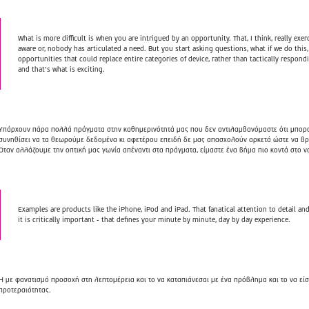
What is more difficult is when you are intrigued by an opportunity. That, I think, really exer
aware or, nobody has articulated a need. But you start asking questions, what if we do this,
opportunities that could replace entire categories of device, rather than tactically respond
and that’s what is exciting.
Υπάρχουν πάρα πολλά πράγματα στην καθημερινότητά μας που δεν αντιλαμβανόμαστε ότι μπορού
συνηθίσει να τα θεωρούμε δεδομένα κι αφετέρου επειδή δε μας απασχολούν αρκετά ώστε να βρ
Όταν αλλάζουμε την οπτική μας γωνία απέναντι στα πράγματα, είμαστε ένα βήμα πιο κοντά στο 
Examples are products like the iPhone, iPod and iPad. That fanatical attention to detail 
it is critically important - that defines your minute by minute, day by day experience.
Η με φανατισμό προσοχή στη λεπτομέρεια και το να καταπιάνεσαι με ένα πρόβλημα και το να εί
προτεραιότητας.