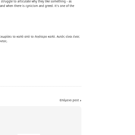
n struggle to articulate why they like something - as
and when there is cynicism and greed. It’s one of the
ξεχωρίσει το καλό από το λιγότερο καλό. Αυτός είναι ένας
όντος.
Επόμενο post »