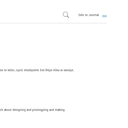
Όλο το Journal
ταν το κάνει
, εμείς στεκόμαστε ένα βήμα πίσω κι ακούμε.
 much about designing and prototyping and making.