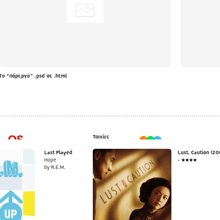
Το “πάρεργο” .psd σε .html
Ταινίες
Last Played
Lust, Caution (20
Hope
- ★★★★
by R.E.M.