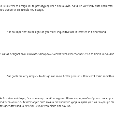
Το θέμα είναι το design και το prototyping και η δημιουργία, αλλά για να γίνουν αυτά χρειάζετ
που αφορά τη διαδικασία του design.
It is so important to be light on your feet, inquisitive and interested in being wrong.
Ο καλός designer είναι ευκίνητος (προφανώς διανοητικά), έχει ερωτήσεις για τα πάντα κι ενδιαφ
Our goals are very simple - to design and make better products. If we can’t make something 
Αν δεν είναι καλύτερο, δεν το κάνουμε. Απλά πράγματα. Πόσες φορές αναλωνόμαστε στο να μη
καλύτερη δουλειά; Αν στην Apple αυτή είναι η διαχωριστική γραμμή, εμείς γιατί να θεωρούμε ό
designer στον κόσμο δεν έχει μεγαλύτερη πίεση από τον Ive.