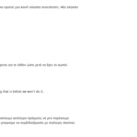
αι να οριστεί μια κοινή γλώσσα συνενόησης. Μία γλώσσα
έρεται για το λάθος ώστε μετά να βρει το σωστό.
that is better, we won’t do it.
ν κάνουμε καλύτερα πράγματα, να μην παράγουμε
τι μπορούμε να συμβιβαζόμαστε με λιγότερα; Κανένας