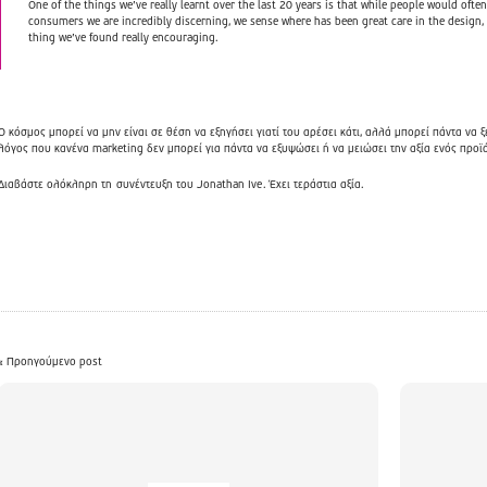
One of the things we’ve really learnt over the last 20 years is that while people would ofte
consumers we are incredibly discerning, we sense where has been great care in the design, 
thing we’ve found really encouraging.
Ο κόσμος μπορεί να μην είναι σε θέση να εξηγήσει γιατί του αρέσει κάτι, αλλά μπορεί πάντα να 
λόγος που κανένα marketing δεν μπορεί για πάντα να εξυψώσει ή να μειώσει την αξία ενός προϊ
Διαβάστε ολόκληρη τη
συνέντευξη του Jonathan Ive
. Έχει τεράστια αξία.
« Προηγούμενο post