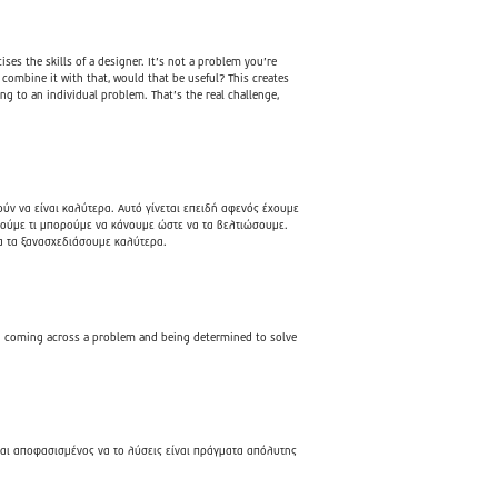
cises the skills of a designer. It’s not a problem you’re
 combine it with that, would that be useful? This creates
ing to an individual problem. That’s the real challenge,
ν να είναι καλύτερα. Αυτό γίνεται επειδή αφενός έχουμε
ούμε τι μπορούμε να κάνουμε ώστε να τα βελτιώσουμε.
να τα ξανασχεδιάσουμε καλύτερα.
and coming across a problem and being determined to solve
σαι αποφασισμένος να το λύσεις είναι πράγματα απόλυτης