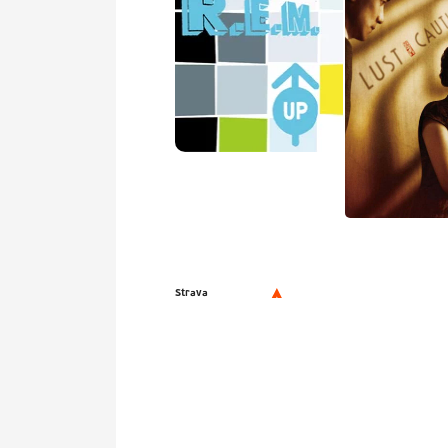
Played
Hope
by
R.E.M.
Strava