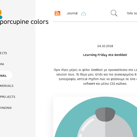
Journal
Όλο το
24.10.2018
ECTS
Learning Friday στο Geekbot
ΙΚΑ
Πριν λίγες μέρες οι φίλοι
Geekbot
με προσκάλεσαν στο Le
session τους. Το θέμα μας; Grids και πιο συγκεκριμένα 8-
RNAL
τυπογραφία, vertical rhythm πώς να φτάσουμε σε όλα
software και μέσω CSS κώδικα.
IMONIALS
 PROJECTS
ΟΙΝΩΝΙΑ