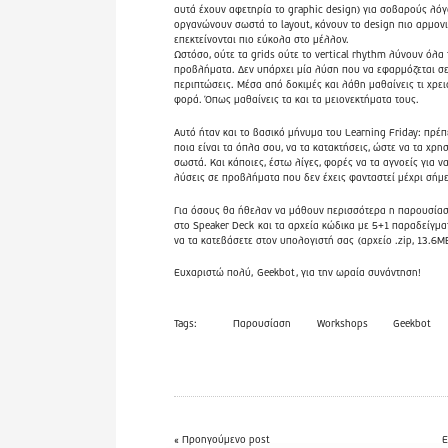
αυτά έχουν αφετηρία το graphic design) για σοβαρούς λόγ
οργανώνουν σωστά το layout, κάνουν το design πιο αρμονι
επεκτείνονται πιο εύκολα στο μέλλον.
Ωστόσο, ούτε τα grids ούτε το vertical rhythm λύνουν όλα 
προβλήματα. Δεν υπάρχει μία λύση που να εφαρμόζεται σε
περιπτώσεις. Μέσα από δοκιμές και λάθη μαθαίνεις τι χρει
φορά. Όπως μαθαίνεις τα και τα μειονεκτήματα τους.
Αυτό ήταν και το βασικό μήνυμα του Learning Friday: πρέπε
ποια είναι τα όπλα σου, να τα κατακτήσεις, ώστε να τα χρη
σωστά. Και κάποιες, έστω λίγες, φορές να τα αγνοείς για ν
λύσεις σε προβλήματα που δεν έχεις φανταστεί μέχρι σήμ
Για όσους θα ήθελαν να μάθουν περισσότερα η παρουσία
στο Speaker Deck
και τα αρχεία κώδικα με 5+1 παραδείγμ
να τα κατεβάσετε στον υπολογιστή σας
(αρχείο .zip, 13.6MB
Ευχαριστώ πολύ,
Geekbot
, για την ωραία συνάντηση!
Tags:
Παρουσίαση
Workshops
Geekbot
« Προηγούμενο post
Ε