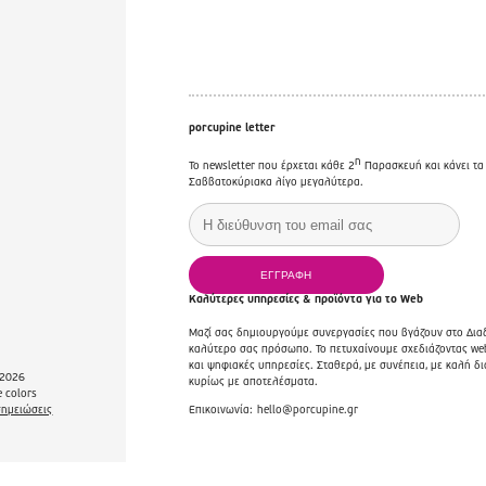
porcupine letter
η
Το newsletter που έρχεται κάθε 2
Παρασκευή και κάνει τα
Σαββατοκύριακα λίγο μεγαλύτερα.
Καλύτερες υπηρεσίες & προϊόντα για το Web
Μαζί σας δημιουργούμε συνεργασίες που βγάζουν στο Διαδ
καλύτερο σας πρόσωπο. Το πετυχαίνουμε σχεδιάζοντας web
και ψηφιακές υπηρεσίες. Σταθερά, με συνέπεια, με καλή δι
2026
κυρίως με αποτελέσματα.
 colors
σημειώσεις
Επικοινωνία:
hello@porcupine.gr