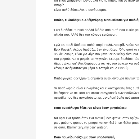
Να είναι γραμμένο πραγματικά για τα παιδιά και να αφηγεί
ιστορία.
Είναι πολύ δύσκολος ο συνδυασμός.
Οπότε, τι διαβάζει ο Αλέξανδρος; Μπουκόφσκι για παιδιά
Έχει διαβάσει τυπικά πολλά βιβλία από αυτά που κυκλοφο
ηλικία του. Αλλά δεν του κάνουν εντύπωση.
Εγώ ως παιδί διάβασα πολύ, παρά πολύ, Αστερίξ, Λούκι Λουκ
Ερίκ Καστέλ. Ακόμα διαβάζω, δεν είναι θέμα. Όλο αυτό το υ
Τεν όχι ακόμα, είναι για λίγο πιο μεγάλες ηλικίες) είναι πι
του μικρού. Και ο μικρός τα
λατρεύει
. Έχουμε διαβάσει τό
λέμε ατάκες απ' έξω, θυμόμαστε σκηνές στο άσχετο και συζ
κάναμε αν ήμασταν για μέρα ο Αστερίξ και ο Οβελίξ.
Παιδαγωγικά δεν ξέρω τι σημαίνει αυτό, σίγουρα πάντως τ
Το ποσό ωραία είναι ειπωμένες και εικονογραφημένες αυτέ
θα έπρεπε να πει κάτι και στους συγγραφείς των παιδικών 
πειράζει που δεν ασχολούνται με μεγαλεπήβολα πράγματα
Ποια ανακάλυψη θέλει να κάνει όταν μεγαλώσει;
Να βρει ένα τρόπο όταν ένα αντικείμενο φτάνει στον ορίζο
μιας μαύρης τρύπας να μπορεί να κινηθεί όπως θέλει μπα
σε αυτή. Elementary, my dear Watson.
Ποιο παιχνίδι παίζουμε στον υπολογιστή;