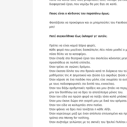
διαφορετικό έργο, που νομίζω θα μας βγει σε καλό.
Ποιος είναι ο κίνδυνος του παραπάνω όμως;
Φαντάζεσαι να προκύψουν και οι μπαμπούλες του Facebo
μας!
Ποτέ συγκινήθηκα (έως έκλαψα) γι' αυτόν;
Πρέπει να είναι καμιά 50ρια φορές.
Κάθε φορά που μια/ένας δασκάλα/ος λέει πόσο μοχθεί ο μ
πόσο θέλει να τα καταφέρει.
Όταν έπαιξε στο θεατρικό έργο του σχολείου κάνοντας μεγ
προσπάθεια σε πολλά επίπεδα.
Όταν τρέχει σε αγώνες δρόμου.
Όταν έκατσα δίπλα του στο θρανίο κατά τη διάρκεια του τε
μαθήματος της Α' Δημοτικού και ζούσα ό,τι ακριβώς ζούσε 
Όταν χάρισε σε ένα παιδάκι που μόλις είχε γνωρίσει τα α
με τους ποδοσφαιριστές (τα διπλά του, εννοείται).
Όταν του βάζω αριθμητικές πράξεις και μου ζητάει να περι
μην τον βοηθήσω για να βρει το αποτέλεσμα μόνος του.
Όταν τον είδα για πρώτη φορά να παίζει τόσο καλό μπάσκε
Όταν μου έκανε δώρο στη γιορτή μου με δικά του χρήματα
Όταν τον είδα να κολυμπάει στην πισίνα.
Όταν ψάχνει να βρει πού τονίζεται η κάθε λέξη.
Όταν χορεύουμε μαζί (με έναν απόλυτα επιτυχημένο και π
τρόπο) στο Money for nothing.
Όταν συζητάμε γελώντας με τις σκηνές του Τρελοί Πιλότοι 