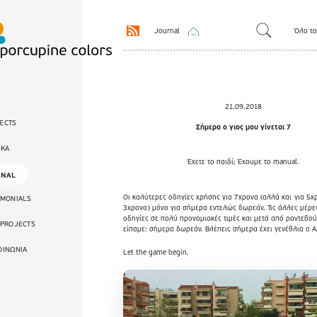
Journal
Όλο το
21.09.2018
ECTS
Σήμερα ο γιος μου γίνεται 7
ΙΚΑ
Έχετε το παιδί; Έχουμε το manual.
RNAL
Οι καλύτερες οδηγίες χρήσης για 7χρονα (αλλά και
για 5χ
IMONIALS
3χρονα
) μόνο για σήμερα εντελώς δωρεάν. Τις άλλες μέρες
οδηγίες σε πολύ προνομιακές τιμές και μετά από ραντεβού
 PROJECTS
είπαμε: σήμερα δωρεάν. Βλέπεις σήμερα έχει γενέθλια ο 
ΟΙΝΩΝΙΑ
Let the game begin.