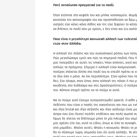
Ποτέ ανησύχησα πραγματικά για το παιδί;
Όταν χτύπησε στο κεφάλι του και μπήκε νοσοκομείο. Θυμάμ
κοιτούσα την ακτινογραφία του και προσπαθούσα να βρω 
γιατρός είχε κάνει κάνα λάθος και της είχε ξεφύγει το κάτα
να βλέπεις το παιδί σου με ορούς, ε δεν είναι και ό,τι καλύ
Ποια είναι η μεγαλύτερη κοινωνική αλλαγή των τελευτα
ετών στην Ελλάδα;
Η αλλαγή της στάσης και του ουσιαστικού ρόλου των πατ
Πώς μεγαλώσαμε εμείς και πώς τα σημερινά παιδιά; Που ήτ
μας πατεράδες σε αυτές τις ηλικίες; Ήταν απόντες, γιατί κο
αλλιώς τα πράγματα. Σήμερα η αλλαγή είναι κοσμογονική.
πατέρας στέκεται δίπλα στο παιδί του κι επειδή πρέπει κι ε
το ίδιο όσο η μάνα. Αν όχι περισσότερο. Στον χρόνο που π
θες; Στο τάισμα, στον ύπνο, στην αλλαγή της πάνας ή πιο μ
κουβέντα, στο διάβασμα και στις δραστηριότητες; Ο πατέρας
πια. Κάποια στιγμή πρέπει να το πούμε κι αυτό.
Να το πούμε γιατί έχουμε αυτομαστιγωθεί αρκετά. Ο κάθε 
λεβέντης που είναι ο πασάς της οικογένειας και που ως ενή
και λίγο brutal και λίγο σεξιστής και λίγο γαϊδούρι είναι μ
άντρα που έχει δεχτεί πολλές επιθέσεις και πολύ σωστά σ
Όμως δε γίνεται να βλέπουμε μόνο τη μία πλευρά του νομί
μας αρέσει είτε όχι, αυτό το είδος, όπως κι όλα τα συναφ
από μαμάδες. Φταίνε αυτές; Φταίει η κοινωνία; Φταίει το ρι
θα το λύσουμε τώρα, σημασία έχει ότι αυτό αλλάζει. Τα νέ
πολύ πιο κοντά τους τους μπαμπάδες τους. Μιλάμε για έν