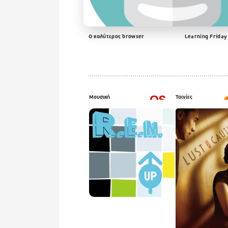
Ο καλύτερος browser
Learning Friday
Μουσική
Ταινίες
Last
Played
Hope
by
R.E.M.