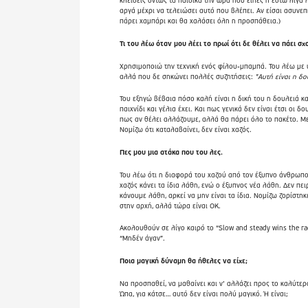
κλείσεις όντως τα παιδικά την ώρα που είπες ή έστω λίγα 
αργά μέχρι να τελειώσει αυτό που βλέπει. Αν είσαι ασυνεπ
πάρει χαμπάρι και θα χαλάσει όλη η προσπάθεια.)
Τι του λέω όταν μου λέει το πρωί ότι δε θέλει να πάει σχ
Χρησιμοποιώ την τεχνική ενός φίλου-μπαμπά. Του λέω με
αλλά που δε σηκώνει πολλές συζητήσεις:
"Αυτή είναι η δο
Του εξηγώ βέβαια πόσο καλή είναι η δική του η δουλειά κ
παιχνίδι και γέλια έχει. Και πως γενικά δεν είναι έτσι οι δο
πως αν θέλει αλλάζουμε, αλλά θα πάρει όλο το πακέτο. Με
Νομίζω ότι καταλαβαίνει, δεν είναι χαζός.
Πες μου μια ατάκα που του λες.
Του λέω ότι η διαφορά του χαζού από τον έξυπνο άνθρωπο 
χαζός κάνει τα ίδια λάθη, ενώ ο έξυπνος νέα λάθη. Δεν πει
κάνουμε λάθη, αρκεί να μην είναι τα ίδια. Νομίζω ζορίστηκ
στην αρχή, αλλά τώρα είναι ΟΚ.
Ακολουθούν σε λίγο καιρό το “Slow and steady wins the rac
“Μηδέν άγαν”.
Ποια μαγική δύναμη θα ήθελες να είχε;
Να προσπαθεί, να μαθαίνει και ν’ αλλάζει προς το καλύτερ
Ώπα, για κάτσε… αυτό δεν είναι πολύ μαγικό. Ή είναι;