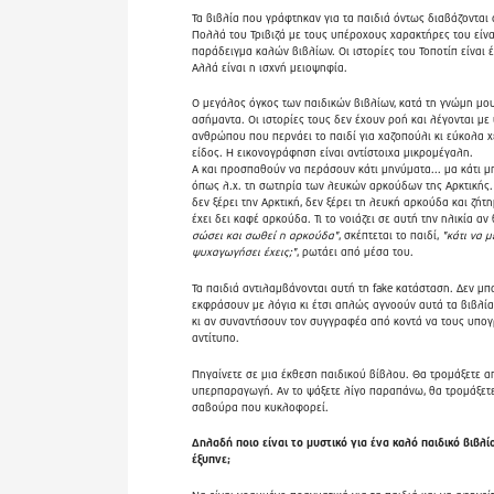
Τα βιβλία που γράφτηκαν για τα παιδιά όντως διαβάζονται 
Πολλά του Τριβιζά με τους υπέροχους χαρακτήρες του είναι
παράδειγμα καλών βιβλίων. Οι ιστορίες του Τοποτίπ είναι 
Αλλά είναι η ισχνή μειοψηφία.
Ο μεγάλος όγκος των παιδικών βιβλίων, κατά τη γνώμη μου
ασήμαντα. Οι ιστορίες τους δεν έχουν ροή και λέγονται μ
ανθρώπου που περνάει το παιδί για χαζοπούλι κι εύκολα 
είδος. Η εικονογράφηση είναι αντίστοιχα μικρομέγαλη.
Α και προσπαθούν να περάσουν κάτι μηνύματα... μα κάτι μ
όπως λ.χ. τη σωτηρία των λευκών αρκούδων της Αρκτικής.
δεν ξέρει την Αρκτική, δεν ξέρει τη λευκή αρκούδα και ζήτη
έχει δει καφέ αρκούδα. Τι το νοιάζει σε αυτή την ηλικία αν
σώσει και σωθεί η αρκούδα"
, σκέπτεται το παιδί,
"κάτι να μ
ψυχαγωγήσει έχεις;"
, ρωτάει από μέσα του.
Τα παιδιά αντιλαμβάνονται αυτή τη fake κατάσταση. Δεν μπ
εκφράσουν με λόγια κι έτσι απλώς αγνοούν αυτά τα βιβλία
κι αν συναντήσουν τον συγγραφέα από κοντά να τους υπογ
αντίτυπο.
Πηγαίνετε σε μια έκθεση παιδικού βίβλου. Θα τρομάξετε α
υπερπαραγωγή. Αν το ψάξετε λίγο παραπάνω, θα τρομάξετε
σαβούρα που κυκλοφορεί.
Δηλαδή ποιο είναι το μυστικό για ένα καλό παιδικό βιβλίο
έξυπνε;