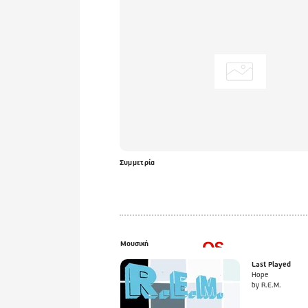
Συμμετρία
Μουσική
Last Played
Hope
by R.E.M.