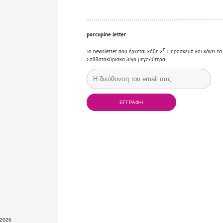
porcupine letter
η
Το newsletter που έρχεται κάθε 2
Παρασκευή και κάνει τα
Σαββατοκύριακα λίγο μεγαλύτερα.
2026