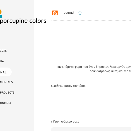
Journal
ECTS
ΙΚΑ
Την επόμενη φορά που ένας δημόσιος λειτουργός αρνεί
ποικιλοτρόπως αυτό) και για τ
RNAL
IMONIALS
Σιχάθηκα αυτόν τον τόπο.
 PROJECTS
ΟΙΝΩΝΙΑ
« Προηγούμενο post