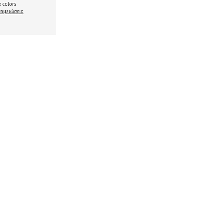
 colors
σημειώσεις