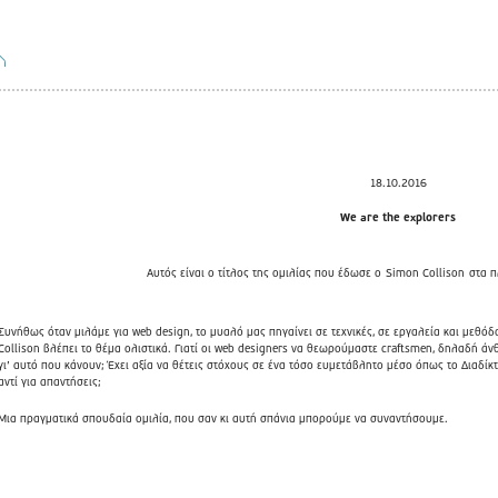
18.10.2016
We are the explorers
Αυτός είναι ο τίτλος της ομιλίας που έδωσε ο
Simon Collison
στα π
Συνήθως όταν μιλάμε για web design, το μυαλό μας πηγαίνει σε τεχνικές, σε εργαλεία και μεθό
Collison βλέπει το θέμα ολιστικά. Γιατί οι web designers να θεωρούμαστε craftsmen, δηλαδή 
γι’ αυτό που κάνουν; Έχει αξία να θέτεις στόχους σε ένα τόσο ευμετάβλητο μέσο όπως το Διαδίκ
αντί για απαντήσεις;
Μια πραγματικά σπουδαία ομιλία, που σαν κι αυτή σπάνια μπορούμε να συναντήσουμε.