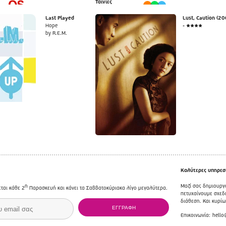
Ταινίες
Last Played
Lust, Caution (20
Hope
- ★★★★
by R.E.M.
Καλύτερες υπηρεσί
η
Μαζί σας δημιουργ
εται κάθε 2
Παρασκευή και κάνει τα Σαββατοκύριακα λίγο μεγαλύτερα.
πετυχαίνουμε σχεδι
διάθεση. Και κυρί
Επικοινωνία:
hello