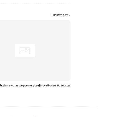
Επόμενο post »
design είναι η ισορροπία μεταξύ αντίθετων δυνάμεων