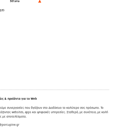
Strava
07)
ες & προϊόντα για το Web
ούμε συνεργασίες που βγάζουν στο Διαδίκτυο το καλύτερο σας πρόσωπο. Το
άζοντας websites, apps και ψηφιακές υπηρεσίες. Σταθερά, με συνέπεια, με καλή
ως με αποτελέσματα.
@porcupine.gr