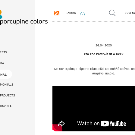
Journal
Όλο το
26.04.2020
ECTS
Στο The Portrait Of A Geek
ΙΚΑ
Με τον
Γεράσιμο
είμαστε φίλοι εδώ και πολλά χρόνια, οπ
στημένο, παιδιά.
RNAL
IMONIALS
 PROJECTS
ΟΙΝΩΝΙΑ