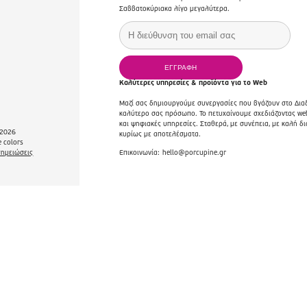
Σαββατοκύριακα λίγο μεγαλύτερα.
Καλύτερες υπηρεσίες & προϊόντα για το Web
Μαζί σας δημιουργούμε συνεργασίες που βγάζουν στο Διαδ
καλύτερο σας πρόσωπο. Το πετυχαίνουμε σχεδιάζοντας web
και ψηφιακές υπηρεσίες. Σταθερά, με συνέπεια, με καλή δι
2026
κυρίως με αποτελέσματα.
 colors
Επικοινωνία:
hello@porcupine.gr
σημειώσεις