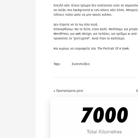
Επειδή κάτι τέτοια τρίωρα δεν αντέχονται ούτε σε καραντίν
να παίζει στο background κι εσύ κάνεις κάτι άλλο. Μπορείς
πλένεις πιάτα ώστε να μην ακούς κιόλας.
Δεν έπρεπε να τα πω όλα αυτά.
Επανορθώνω: Να το δείτε, είναι καλό. Μιλήσαμε για project
WordPress, για web design, για πελάτες, για τρέξιμο κι από
προκύπτει το "porcupine". Αυτό ήταν το καλύτερο.
Και κυρίως να εγγραφείτε στο
The Portrait Of A Geek
.
Tags:
Συνεντεύξεις
« Προηγούμενο post
Ε