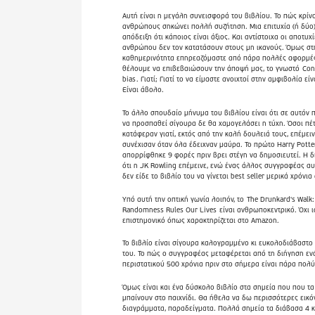
Αυτή είναι η μεγάλη συνεισφορά του βιβλίου. Το πώς κρίν
ανθρώπους σηκώνει πολλή συζήτηση. Μια επιτυχία (ή δύο) 
απόδειξη ότι κάποιος είναι άξιος. Και αντίστοιχα οι αποτυχ
ανθρώπου δεν τον κατατάσουν στους μη ικανούς. Όμως στ
καθημερινότητα επηρεαζόμαστε από πάρα πολλές αφορμέ
θέλουμε να επιβεβαιώσουν την άποψή μας, το γνωστό
Con
bias
. Γιατί; Γιατί το να είμαστε ανοιχτοί στην αμφιβολία εί
Είναι άβολο.
Το άλλο σπουδαίο μήνυμα του βιβλίου είναι ότι σε αυτόν 
να προσπαθεί σίγουρα δε θα χαμογελάσει η τύχη. Όσοι πέ
κατάφεραν γιατί, εκτός από την καλή δουλειά τους, επέμεινα
συνέχισαν όταν όλα έδειχναν μαύρα. Το πρώτο Harry Potte
απορρίφθηκε 9 φορές πριν βρει στέγη να δημοσιευτεί. Η 
ότι η JK Rowling επέμεινε, ενώ ένας άλλος συγγραφέας αυ
δεν είδε το βιβλίο του να γίνεται best seller μερικά χρόνια
Υπό αυτή την οπτική γωνία λοιπόν, το
The Drunkard's Walk
Randomness Rules Our Lives
είναι ανθρωποκεντρικό. Όχι ι
επιστημονικό όπως χαρακτηρίζεται στο Amazon.
Το βιβλίο είναι σίγουρα καλογραμμένο κι ευκολοδιάβαστο 
του. Το πώς ο συγγραφέας μεταφέρεται από τη διήγηση εν
περιστατικού 500 χρόνια πριν στο σήμερα είναι πάρα πολύ
Όμως είναι και ένα δύσκολο βιβλίο στα σημεία που που τ
μπαίνουν στο παιχνίδι. Θα ήθελα να δω περισσότερες εικό
διαγράμματα, παραδείγματα. Πολλά σημεία τα διάβασα 4 κ