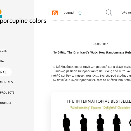
Journal
Όλο το
23.08.2017
ECTS
Το βιβλίο The Drunkard's Walk: How Randomness Rule
ΙΚΑ
Τα βιβλία, όπως και οι ταινίες, η μουσική και η τέχνη γενι
κυρίως με βάση τις προσδοκίες που έχεις από αυτά. Αν
RNAL
πολλά και δεν τα πάρεις, τότε έχεις ένα ελαφρύ αίσθημα 
Αν πηγαίνεις χωρίς προσδοκίες, τότε το βλέπεις πιο θετι
IMONIALS
 PROJECTS
ΟΙΝΩΝΙΑ