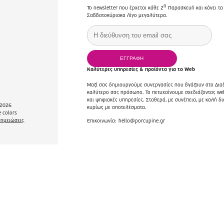
η
Το newsletter που έρχεται κάθε 2
Παρασκευή και κάνει τα
Σαββατοκύριακα λίγο μεγαλύτερα.
Καλύτερες υπηρεσίες & προϊόντα για το Web
Μαζί σας δημιουργούμε συνεργασίες που βγάζουν στο Διαδ
καλύτερο σας πρόσωπο. Το πετυχαίνουμε σχεδιάζοντας web
και ψηφιακές υπηρεσίες. Σταθερά, με συνέπεια, με καλή δι
2026
κυρίως με αποτελέσματα.
 colors
σημειώσεις
Επικοινωνία:
hello@porcupine.gr