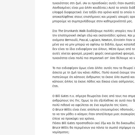
τυχαιότητας στη ζωή. (Αν οι προσδοκίες αυτές ήταν σωστές
λανθασμένες είναι μια άλλη κουβέντα.) Αυτό το οποίο διά
ελαφρά διαφορετικό: ένα ταξίδι στο χρόνο κατά το οποίο η
αποκαλύφθηκε στους επιστήμονες και μερικές ισχυρές αρχέ
μπορούμε να συμπεριλάβουμε στην καθημερινότητά μας.
Στο The Drunkards Walk διαβάζουμε πολλές ιστορίες που
την επιστημονική σκέψη εδώ και εκατοντάδες χρόνια. Και 
ονόματα Bernoulli, Pascal, Laplace, Newton, Einstein ήταν 
μένα για να μην μπορώ να αφήσω το βιβλίο, όμως καταλαβ
δεν είναι το ίδιο ενδιαφέρον για όλους. Μέσα όμως από τις
αυτές γίνεται φανερό, μερικές φορές εκνευριστικά φανερό, 
τυχαιότητα είναι πολύ πιο σημαντική απ’ όσο θέλουμε να 
Το πιο ενδιαφέρον όμως είναι άλλο: αυτός που τα θεωρεί 
άσχετα με τη ζωή του κάνει λάθος. Πολύ συχνά έχουμε την
πιστεύουμε ότι κάποιος άνθρωπος τα έκανε όλα σωστά και
κάποιος άλλος τα έκανε λάθος και δίκαια είναι ασήμαντος. 
έτσι.
Ο Bill Gates π.χ. σήμερα θεωρείται ένας από τους πιο σημ
ανθρώπους της Γης. Όμως το ότι εξελίχθηκε σε αυτό που ξ
πολύ πιθανό να οφείλεται σε ένα χαμόγελο της τύχης.
Ο Bruce Willis είναι ένας απόλυτα επιτυχημένος ηθοποιός
το να τον μάθει ο κόσμος ήταν αποτέλεσμα μιας συγκυρίας
έλεγε να προκύψει για χρόνια.
Πόσοι Bill Gates προσπαθούν εκεί έξω και δε θα δικαιωθο
Bruce Willis θα περιμένουν για πάντα το σωστό στρίψιμο ε
νομίσματος;