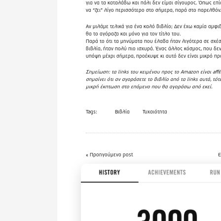
για να τα καταλάβω και πάλι δεν είμαι σίγουρος. Όπως επ
να “ζει” λίγο περισσότερο στο σήμερα, παρά στο παρελθόν
Αν μιλάμε τελικά για ένα καλό βιβλίο; Δεν έχω καμία αμφι
θα το αγόραζα και μόνο για τον τίτλο του.
Παρά το ότι τα μηνύματα που έλαβα ήταν λιγότερα σε σχέ
βιβλία, ήταν πολύ πιο ισχυρά. Ένας άλλος κόσμος, που δεν
υπόψη μέχρι σήμερα, προέκυψε κι αυτό δεν είναι μικρό πρ
Σημείωση: τα links του κειμένου προς το Amazon είναι affil
σημαίνει ότι αν αγοράσετε το βιβλίο από τα links αυτά, τό
μικρή έκπτωση στο επόμενο που θα αγοράσω από εκεί.
Tags:
Βιβλία
Τυχαιότητα
« Προηγούμενο post
Ε