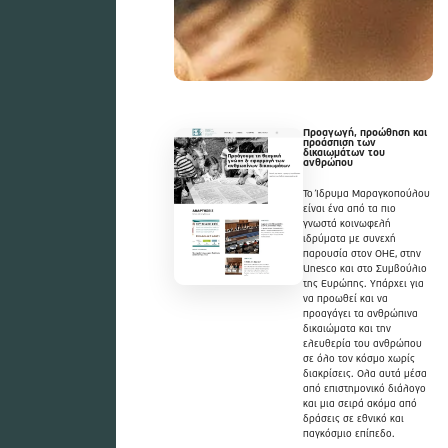
Προαγωγή, προώθηση και
προάσπιση των
δικαιωμάτων του
ανθρώπου
Το Ίδρυμα Μαραγκοπούλου
είναι ένα από τα πιο
γνωστά κοινωφελή
ιδρύματα με συνεχή
παρουσία στον ΟΗΕ, στην
Unesco και στο Συμβούλιο
της Ευρώπης. Υπάρχει για
να προωθεί και να
προαγάγει τα ανθρώπινα
δικαιώματα και την
ελευθερία του ανθρώπου
σε όλο τον κόσμο χωρίς
διακρίσεις. Ολα αυτά μέσα
από επιστημονικό διάλογο
και μια σειρά ακόμα από
δράσεις σε εθνικό και
παγκόσμιο επίπεδο.