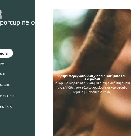
ECTS
ΙΚΑ
RNAL
Ίδρυμα Μαραγκοπούλου για τα Δικαιώματα του
Ανθρώπου
Το Ίδρυμα Μαραγκοπούλου, μια διαχρονική παρουσία
IMONIALS
της Ελλάδας στο εξωτερικό, είναι ένα κοινοφελές
ίδρυμα με σπουδαίο έργο.
 PROJECTS
ΟΙΝΩΝΙΑ