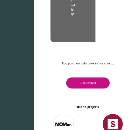
:
mf
hr.
gr
Σας φαίνονται όλα αυτά ενδιαφέροντα;
Επικοινωνία
Όλα τα projects