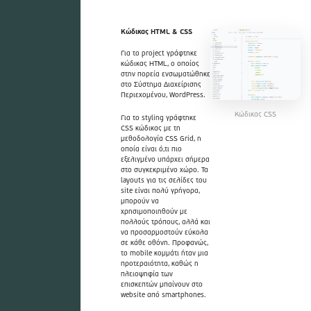
Κώδικας HTML & CSS
Για το project γράφτηκε
κώδικας HTML, ο οποίος
στην πορεία ενσωματώθηκε
στο Σύστημα Διαχείρισης
Περιεχομένου, WordPress.
Κώδικας CSS
Για το styling γράφτηκε
CSS κώδικας με τη
μεθοδολογία CSS Grid, η
οποία είναι ό,τι πιο
εξελιγμένο υπάρχει σήμερα
στο συγκεκριμένο χώρο. Τα
layouts για τις σελίδες του
site είναι πολύ γρήγορα,
μπορούν να
χρησιμοποιηθούν με
πολλούς τρόπους, αλλά και
να προσαρμοστούν εύκολα
σε κάθε οθόνη. Προφανώς,
το mobile κομμάτι ήταν μια
προτεραιότητα, καθώς η
πλειοψηφία των
επισκεπτών μπαίνουν στο
website από smartphones.