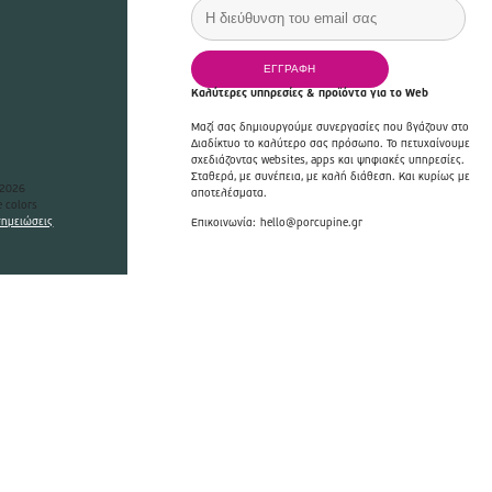
Καλύτερες υπηρεσίες & προϊόντα για το Web
Μαζί σας δημιουργούμε συνεργασίες που βγάζουν στο
Διαδίκτυο το καλύτερο σας πρόσωπο. Το πετυχαίνουμε
σχεδιάζοντας websites, apps και ψηφιακές υπηρεσίες.
Σταθερά, με συνέπεια, με καλή διάθεση. Και κυρίως με
2026
αποτελέσματα.
 colors
σημειώσεις
Επικοινωνία:
hello@porcupine.gr