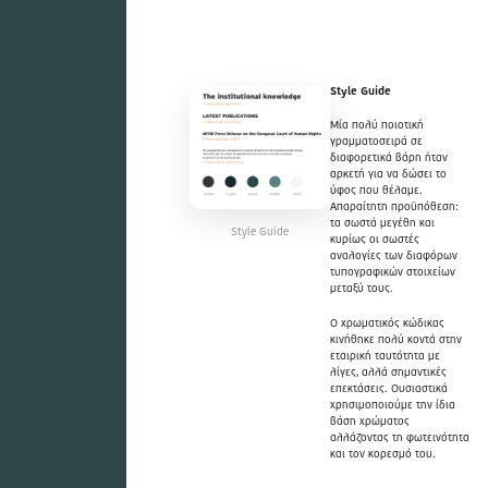
Style Guide
Μία πολύ ποιοτική
γραμματοσειρά σε
διαφορετικά βάρη ήταν
αρκετή για να δώσει το
ύφος που θέλαμε.
Απαραίτητη προϋπόθεση:
τα σωστά μεγέθη και
Style Guide
κυρίως οι σωστές
αναλογίες των διαφόρων
τυπογραφικών στοιχείων
μεταξύ τους.
Ο χρωματικός κώδικας
κινήθηκε πολύ κοντά στην
εταιρική ταυτότητα με
λίγες, αλλά σημαντικές
επεκτάσεις. Ουσιαστικά
χρησιμοποιούμε την ίδια
βάση χρώματος
αλλάζοντας τη φωτεινότητα
και τον κορεσμό του.