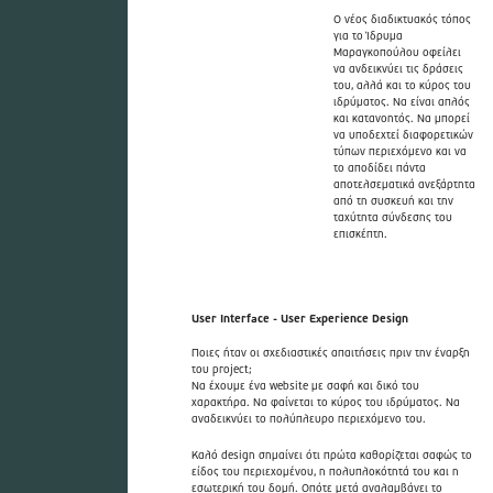
Ο νέος διαδικτυακός τόπος
για το Ίδρυμα
Μαραγκοπούλου οφείλει
να ανδεικνύει τις δράσεις
του, αλλά και το κύρος του
ιδρύματος. Να είναι απλός
και κατανοητός. Να μπορεί
να υποδεχτεί διαφορετικών
τύπων περιεχόμενο και να
το αποδίδει πάντα
αποτελσεματικά ανεξάρτητα
από τη συσκευή και την
ταχύτητα σύνδεσης του
επισκέπτη.
User Interface - User Experience Design
Ποιες ήταν οι σχεδιαστικές απαιτήσεις πριν την έναρξη
του project;
Να έχουμε ένα website με σαφή και δικό του
χαρακτήρα. Να φαίνεται το κύρος του ιδρύματος. Να
αναδεικνύει το πολύπλευρο περιεχόμενο του.
Καλό design σημαίνει ότι πρώτα καθορίζεται σαφώς το
είδος του περιεχομένου, η πολυπλοκότητά του και η
εσωτερική του δομή. Οπότε μετά αναλαμβάνει το