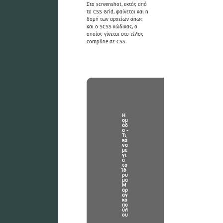
Στο screenshot, εκτός από
το CSS Grid, φαίνεται και η
δομή των αρχείων όπως
και ο SCSS κώδικας, ο
οποίος γίνεται στο τέλος
compline σε CSS.
Η
ομ
άδ
α -
Τι
κά
να
με
γι
α
το
Ίδ
ρυ
μα
Μ
αρ
αγ
κο
πο
ύλ
ου